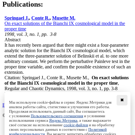
Publications:
Springael J.
,
Conte R.
,
Musette M.
On exact solutions of the Bianchi IX cosmological model in the
proper time
1998, vol. 3, no. 1, pp. 3-8
Abstract
It has recently been argued that there might exist a four-parameter
analytic solution for the Bianchi IX cosmological model, which
extend the three-parameter solution of Belinskii et al. to one more
arbitrary constant. We perform the perturbative Painleve test in the
proper time variable, and confirm the possible existence of such an
extension.
Citation:
Springael J., Conte R., Musette M.,
On exact solutions
of the Bianchi IX cosmological model in the proper time
,
Regular and Chaotic Dynamics, 1998, vol. 3, no. 1, pp. 3-8
DOI:
10.1070/RD1998v003n01ABEH000057
✖
Мы используем cookie-файлы и сервис Яндекс.Метрики для
Back to the list
анализа работы сайта, статистики и улучшения его работы.
Продолжая использовать данный сайт, Вы соглашаетесь
© Institute of Computer Science Izhevsk, 2005 - 2026
с условиями
Пользовательского соглашения
и условиями
использования сервиса
Яндекс.Метрика
, а также выражаете
своё согласие на использование
cookie-файлов
и на обработку
About Journal
своих персональных данных в соответствии с
Политикой
Editorial Board
конфиденциальности
. Вы можете запретить обработку cookies