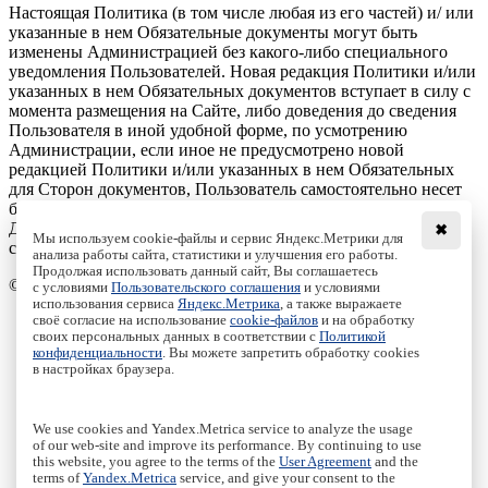
Настоящая Политика (в том числе любая из его частей) и/ или
указанные в нем Обязательные документы могут быть
изменены Администрацией без какого-либо специального
уведомления Пользователей. Новая редакция Политики и/или
указанных в нем Обязательных документов вступает в силу с
момента размещения на Сайте, либо доведения до сведения
Пользователя в иной удобной форме, по усмотрению
Администрации, если иное не предусмотрено новой
редакцией Политики и/или указанных в нем Обязательных
для Сторон документов, Пользователь самостоятельно несет
бремя проверки изменений и/или дополнений в Политики.
Действующая редакция Соглашения постоянно находится на
✖
Мы используем cookie-файлы и сервис Яндекс.Метрики для
странице по адресу: /cookies/.
анализа работы сайта, статистики и улучшения его работы.
Продолжая использовать данный сайт, Вы соглашаетесь
© Institute of Computer Science Izhevsk, 2005 - 2026
с условиями
Пользовательского соглашения
и условиями
использования сервиса
Яндекс.Метрика
, а также выражаете
своё согласие на использование
cookie-файлов
и на обработку
About Journal
своих персональных данных в соответствии с
Политикой
Editorial Board
конфиденциальности
. Вы можете запретить обработку cookies
Author Information
в настройках браузера.
Publishing Ethics
Online Submission
Authors
We use cookies and Yandex.Metrica service to analyze the usage
Archive
of our web-site and improve its performance. By continuing to use
this website, you agree to the terms of the
User Agreement
and the
Пользовательское соглашение
|
Terms and conditions
terms of
Yandex.Metrica
service, and give your consent to the