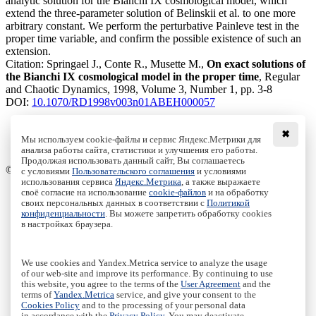
analytic solution for the Bianchi IX cosmological model, which
extend the three-parameter solution of Belinskii et al. to one more
arbitrary constant. We perform the perturbative Painleve test in the
proper time variable, and confirm the possible existence of such an
extension.
Citation:
Springael J., Conte R., Musette M.,
On exact solutions of
the Bianchi IX cosmological model in the proper time
, Regular
and Chaotic Dynamics, 1998, Volume 3, Number 1, pp. 3-8
DOI:
10.1070/RD1998v003n01ABEH000057
✖
Мы используем cookie-файлы и сервис Яндекс.Метрики для
Download File
анализа работы сайта, статистики и улучшения его работы.
PDF, 175.57 Kb
Продолжая использовать данный сайт, Вы соглашаетесь
© Institute of Computer Science Izhevsk, 2005 - 2026
с условиями
Пользовательского соглашения
и условиями
использования сервиса
Яндекс.Метрика
, а также выражаете
своё согласие на использование
cookie-файлов
и на обработку
About Journal
своих персональных данных в соответствии с
Политикой
Editorial Board
конфиденциальности
. Вы можете запретить обработку cookies
Author Information
в настройках браузера.
Publishing Ethics
Online Submission
Authors
We use cookies and Yandex.Metrica service to analyze the usage
Archive
of our web-site and improve its performance. By continuing to use
this website, you agree to the terms of the
User Agreement
and the
Пользовательское соглашение
|
Terms and conditions
terms of
Yandex.Metrica
service, and give your consent to the
Политика конфиденциальности
|
Privacy policy
Cookies Policy
and to the processing of your personal data