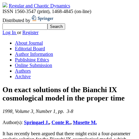
Regular and Chaotic Dynamics
ISSN 1560-3547 (print)
,
1468-4845 (on-line)
Distributed by
Log In
or
Register
About Journal
Editorial Board
Author Information
Publishing Ethics
Online Submission
Authors
Archive
On exact solutions of the Bianchi IX
cosmological model in the proper time
1998, Volume 3, Number 1, pp. 3-8
Author(s):
Springael J.
,
Conte R.
,
Musette M.
It has recently been argued that there might exist a four-parameter