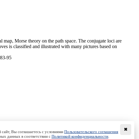
ial map, Morse theory on the path space. The conjugate loci are
moves is classified and illustrated with many pictures based on
 83-95
✖
 сайт, Вы соглашаетесь с условиями
Пользовательского соглашения
ных данных в соответствии с
Политикой конфиденциальности
.