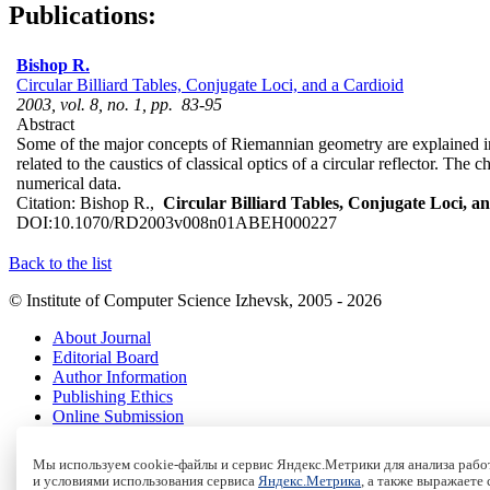
Publications:
Bishop R.
Circular Billiard Tables, Conjugate Loci, and a Cardioid
2003, vol. 8, no. 1, pp. 83-95
Abstract
Some of the major concepts of Riemannian geometry are explained in te
related to the caustics of classical optics of a circular reflector. Th
numerical data.
Citation:
Bishop R.,
Circular Billiard Tables, Conjugate Loci, a
DOI:
10.1070/RD2003v008n01ABEH000227
Back to the list
© Institute of Computer Science Izhevsk, 2005 - 2026
About Journal
Editorial Board
Author Information
Publishing Ethics
Online Submission
Authors
Archive
Мы используем cookie-файлы и сервис Яндекс.Метрики для анализа работ
и условиями использования сервиса
Яндекс.Метрика
, а также выражаете