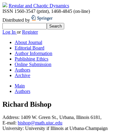
Regular and Chaotic Dynamics
ISSN 1560-3547 (print)
,
1468-4845 (on-line)
Distributed by
Log In
or
Register
About Journal
Editorial Board
Author Information
Publishing Ethics
Online Submission
Authors
Archive
Main
Authors
Richard Bishop
Address:
1409 W. Green St., Urbana, Illinois 6181,
E-mail:
bishop@math.uiuc.edu
University:
University if Illinois at Urbana-Champaign