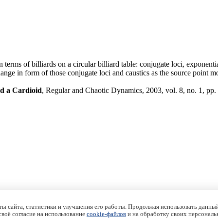
rms of billiards on a circular billiard table: conjugate loci, exponent
e change in form of those conjugate loci and caustics as the source point 
nd a Cardioid
, Regular and Chaotic Dynamics, 2003, vol. 8, no. 1, pp.
ы сайта, статистики и улучшения его работы. Продолжая использовать данный
 своё согласие на использование
cookie-файлов
и на обработку своих персональ