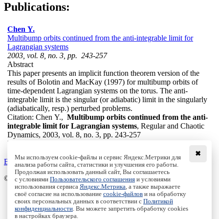
Publications:
Chen Y.
Multibump orbits continued from the anti-integrable limit for
Lagrangian systems
2003, vol. 8, no. 3, pp. 243-257
Abstract
This paper presents an implicit function theorem version of the
results of Bolotin and MacKay (1997) for multibump orbits of
time-dependent Lagrangian systems on the torus. The anti-
integrable limit is the singular (or adiabatic) limit in the singularly
(adiabatically, resp.) perturbed problems.
Citation:
Chen Y.,
Multibump orbits continued from the anti-
integrable limit for Lagrangian systems
, Regular and Chaotic
Dynamics, 2003, vol. 8, no. 3, pp. 243-257
DOI:
10.1070/RD2003v008n03ABEH000242
✖
Мы используем cookie-файлы и сервис Яндекс.Метрики для
Back to the list
анализа работы сайта, статистики и улучшения его работы.
Продолжая использовать данный сайт, Вы соглашаетесь
© Institute of Computer Science Izhevsk, 2005 - 2026
с условиями
Пользовательского соглашения
и условиями
использования сервиса
Яндекс.Метрика
, а также выражаете
своё согласие на использование
cookie-файлов
и на обработку
About Journal
своих персональных данных в соответствии с
Политикой
Editorial Board
конфиденциальности
. Вы можете запретить обработку cookies
Author Information
в настройках браузера.