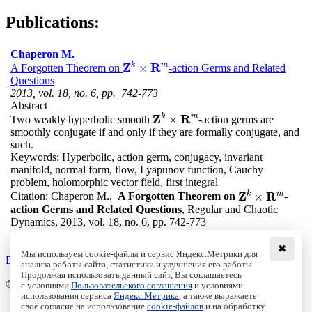
Publications:
Chaperon M.
Z
k
R
m
×
A Forgotten Theorem on
-action Germs and Related
Z
k
×
R
m
Questions
2013, vol. 18, no. 6, pp. 742-773
Abstract
Z
k
R
m
×
Two weakly hyperbolic smooth
-action germs are
Z
k
×
R
m
smoothly conjugate if and only if they are formally conjugate, and
such.
Keywords:
Hyperbolic, action germ, conjugacy, invariant
manifold, normal form, flow, Lyapunov function, Cauchy
problem, holomorphic vector field, first integral
Z
k
R
m
×
Citation:
Chaperon M.,
A Forgotten Theorem on
-
Z
k
×
R
m
action Germs and Related Questions
, Regular and Chaotic
Dynamics, 2013, vol. 18, no. 6, pp. 742-773
DOI:
10.1134/S1560354713060130
✖
Мы используем cookie-файлы и сервис Яндекс.Метрики для
Back to the list
анализа работы сайта, статистики и улучшения его работы.
Продолжая использовать данный сайт, Вы соглашаетесь
© Institute of Computer Science Izhevsk, 2005 - 2026
с условиями
Пользовательского соглашения
и условиями
использования сервиса
Яндекс.Метрика
, а также выражаете
своё согласие на использование
cookie-файлов
и на обработку
About Journal