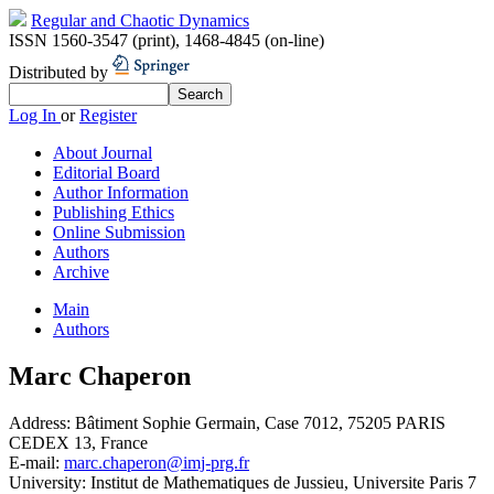
Regular and Chaotic Dynamics
ISSN 1560-3547 (print)
,
1468-4845 (on-line)
Distributed by
Log In
or
Register
About Journal
Editorial Board
Author Information
Publishing Ethics
Online Submission
Authors
Archive
Main
Authors
Marc Chaperon
Address:
Bâtiment Sophie Germain, Case 7012, 75205 PARIS
CEDEX 13, France
E-mail:
marc.chaperon@imj-prg.fr
University:
Institut de Mathematiques de Jussieu, Universite Paris 7