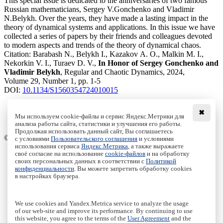
This special issue is dedicated to the anniversaries of two famous
Russian mathematicians, Sergey V.Gonchenko and Vladimir
N.Belykh. Over the years, they have made a lasting impact in the
theory of dynamical systems and applications. In this issue we have
collected a series of papers by their friends and colleagues devoted
to modern aspects and trends of the theory of dynamical chaos.
Citation:
Barabash N., Belykh I., Kazakov A. O., Malkin M. I.,
Nekorkin V. I., Turaev D. V.,
In Honor of Sergey Gonchenko and
Vladimir Belykh
, Regular and Chaotic Dynamics, 2024,
Volume 29, Number 1, pp. 1-5
DOI:
10.1134/S1560354724010015
✖
Мы используем cookie-файлы и сервис Яндекс.Метрики для
анализа работы сайта, статистики и улучшения его работы.
Access to the full text on the Springer website
Продолжая использовать данный сайт, Вы соглашаетесь
© Institute of Computer Science Izhevsk, 2005 - 2026
с условиями
Пользовательского соглашения
и условиями
использования сервиса
Яндекс.Метрика
, а также выражаете
своё согласие на использование
cookie-файлов
и на обработку
About Journal
своих персональных данных в соответствии с
Политикой
Editorial Board
конфиденциальности
. Вы можете запретить обработку cookies
Author Information
в настройках браузера.
Publishing Ethics
Online Submission
Authors
We use cookies and Yandex.Metrica service to analyze the usage
Archive
of our web-site and improve its performance. By continuing to use
this website, you agree to the terms of the
User Agreement
and the