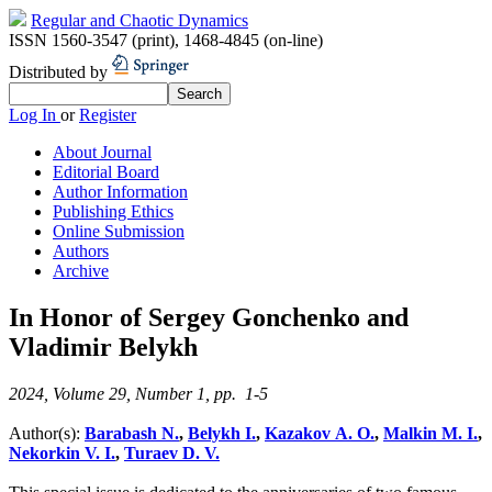
Regular and Chaotic Dynamics
ISSN 1560-3547 (print)
,
1468-4845 (on-line)
Distributed by
Log In
or
Register
About Journal
Editorial Board
Author Information
Publishing Ethics
Online Submission
Authors
Archive
In Honor of Sergey Gonchenko and
Vladimir Belykh
2024, Volume 29, Number 1, pp. 1-5
Author(s):
Barabash N.
,
Belykh I.
,
Kazakov A. O.
,
Malkin M. I.
,
Nekorkin V. I.
,
Turaev D. V.