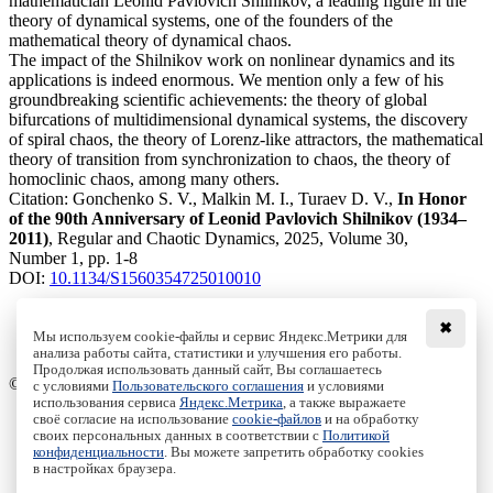
mathematician Leonid Pavlovich Shilnikov, a leading figure in the
theory of dynamical systems, one of the founders of the
mathematical theory of dynamical chaos.
The impact of the Shilnikov work on nonlinear dynamics and its
applications is indeed enormous. We mention only a few of his
groundbreaking scientific achievements: the theory of global
bifurcations of multidimensional dynamical systems, the discovery
of spiral chaos, the theory of Lorenz-like attractors, the mathematical
theory of transition from synchronization to chaos, the theory of
homoclinic chaos, among many others.
Citation:
Gonchenko S. V., Malkin M. I., Turaev D. V.,
In Honor
of the 90th Anniversary of Leonid Pavlovich Shilnikov (1934–
2011)
, Regular and Chaotic Dynamics, 2025, Volume 30,
Number 1, pp. 1-8
DOI:
10.1134/S1560354725010010
✖
Мы используем cookie-файлы и сервис Яндекс.Метрики для
анализа работы сайта, статистики и улучшения его работы.
Access to the full text on the Springer website
Продолжая использовать данный сайт, Вы соглашаетесь
© Institute of Computer Science Izhevsk, 2005 - 2026
с условиями
Пользовательского соглашения
и условиями
использования сервиса
Яндекс.Метрика
, а также выражаете
своё согласие на использование
cookie-файлов
и на обработку
About Journal
своих персональных данных в соответствии с
Политикой
Editorial Board
конфиденциальности
. Вы можете запретить обработку cookies
Author Information
в настройках браузера.
Publishing Ethics