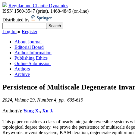
Regular and Chaotic Dynamics
ISSN 1560-3547 (print)
,
1468-4845 (on-line)
Distributed by
Log In
or
Register
About Journal
Editorial Board
Author Information
Publishing Ethics
Online Submission
Authors
Archive
Persistence of Multiscale Degenerate Inv
2024, Volume 29, Number 4, pp. 605-619
Author(s):
Yang X.
,
Xu J.
This paper considers a class of nearly integrable reversible system
topological degree theory, we prove the persistence of multiscale dege
Keywords:
reversible system, KAM iteration, degenerate equilibrium 