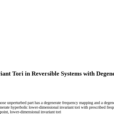
ariant Tori in Reversible Systems with Deg
s whose unperturbed part has a degenerate frequency mapping and a deg
nerate hyperbolic lower-dimensional invariant tori with prescribed freq
point, lower-dimensional invariant tori