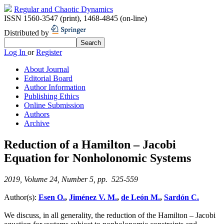
Regular and Chaotic Dynamics
ISSN 1560-3547 (print)
,
1468-4845 (on-line)
Distributed by
Log In
or
Register
About Journal
Editorial Board
Author Information
Publishing Ethics
Online Submission
Authors
Archive
Reduction of a Hamilton – Jacobi
Equation for Nonholonomic Systems
2019, Volume 24, Number 5, pp. 525-559
Author(s):
Esen O.
,
Jiménez V. M.
,
de León M.
,
Sardón C.
We discuss, in all generality, the reduction of the Hamilton – Jacobi