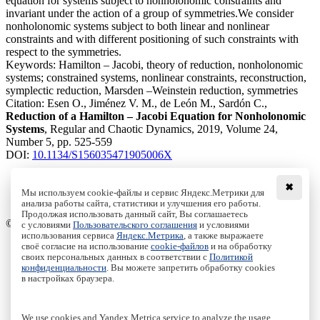
equation for systems subject to nonholonomic constraints and
invariant under the action of a group of symmetries.We consider
nonholonomic systems subject to both linear and nonlinear
constraints and with different positioning of such constraints with
respect to the symmetries.
Keywords:
Hamilton – Jacobi, theory of reduction, nonholonomic
systems; constrained systems, nonlinear constraints, reconstruction,
symplectic reduction, Marsden –Weinstein reduction, symmetries
Citation:
Esen O., Jiménez V. M., de León M., Sardón C.,
Reduction of a Hamilton – Jacobi Equation for Nonholonomic
Systems
, Regular and Chaotic Dynamics, 2019, Volume 24,
Number 5, pp. 525-559
DOI:
10.1134/S156035471905006X
✖
Мы используем cookie-файлы и сервис Яндекс.Метрики для
анализа работы сайта, статистики и улучшения его работы.
Access to the full text on the Springer website
Продолжая использовать данный сайт, Вы соглашаетесь
© Institute of Computer Science Izhevsk, 2005 - 2026
с условиями
Пользовательского соглашения
и условиями
использования сервиса
Яндекс.Метрика
, а также выражаете
своё согласие на использование
cookie-файлов
и на обработку
About Journal
своих персональных данных в соответствии с
Политикой
Editorial Board
конфиденциальности
. Вы можете запретить обработку cookies
Author Information
в настройках браузера.
Publishing Ethics
Online Submission
Authors
We use cookies and Yandex.Metrica service to analyze the usage