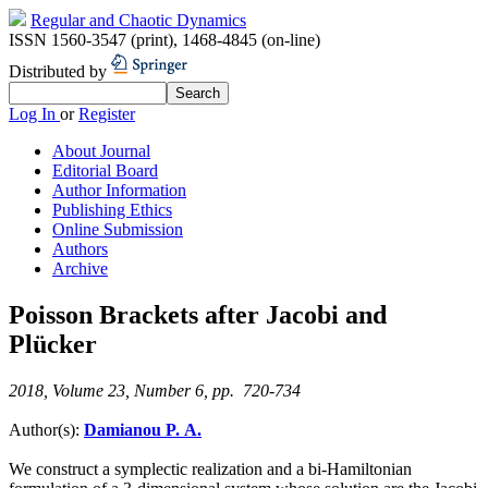
Regular and Chaotic Dynamics
ISSN 1560-3547 (print)
,
1468-4845 (on-line)
Distributed by
Log In
or
Register
About Journal
Editorial Board
Author Information
Publishing Ethics
Online Submission
Authors
Archive
Poisson Brackets after Jacobi and
Plücker
2018, Volume 23, Number 6, pp. 720-734
Author(s):
Damianou P. A.
We construct a symplectic realization and a bi-Hamiltonian