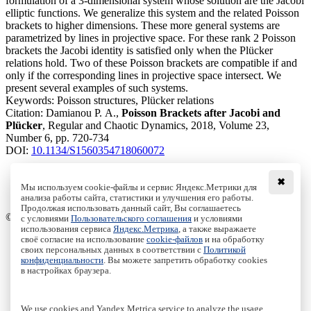
formulation of a 3-dimensional system whose solution are the Jacobi
elliptic functions. We generalize this system and the related Poisson
brackets to higher dimensions. These more general systems are
parametrized by lines in projective space. For these rank 2 Poisson
brackets the Jacobi identity is satisfied only when the Plücker
relations hold. Two of these Poisson brackets are compatible if and
only if the corresponding lines in projective space intersect. We
present several examples of such systems.
Keywords:
Poisson structures, Plücker relations
Citation:
Damianou P. A.,
Poisson Brackets after Jacobi and
Plücker
, Regular and Chaotic Dynamics, 2018, Volume 23,
Number 6, pp. 720-734
DOI:
10.1134/S1560354718060072
✖
Мы используем cookie-файлы и сервис Яндекс.Метрики для
анализа работы сайта, статистики и улучшения его работы.
Access to the full text on the Springer website
Продолжая использовать данный сайт, Вы соглашаетесь
© Institute of Computer Science Izhevsk, 2005 - 2026
с условиями
Пользовательского соглашения
и условиями
использования сервиса
Яндекс.Метрика
, а также выражаете
своё согласие на использование
cookie-файлов
и на обработку
About Journal
своих персональных данных в соответствии с
Политикой
Editorial Board
конфиденциальности
. Вы можете запретить обработку cookies
Author Information
в настройках браузера.
Publishing Ethics
Online Submission
Authors
We use cookies and Yandex.Metrica service to analyze the usage