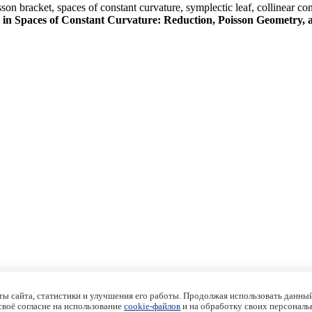
son bracket, spaces of constant curvature, symplectic leaf, collinear co
 in Spaces of Constant Curvature: Reduction, Poisson Geometry, a
ы сайта, статистики и улучшения его работы. Продолжая использовать данный
 своё согласие на использование
cookie-файлов
и на обработку своих персональ