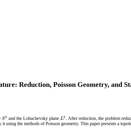
ature: Reduction, Poisson Geometry, and Sta
2
2
e
and the Lobachevsky plane
. After reduction, the problem redu
S
2
L
2
S
L
 it using the methods of Poisson geometry. This paper presents a topolo