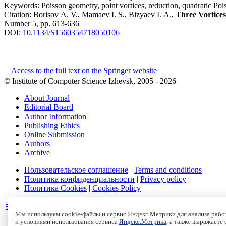
Keywords:
Poisson geometry, point vortices, reduction, quadratic Pois
Citation:
Borisov A. V., Mamaev I. S., Bizyaev I. A.,
Three Vortices
Number 5, pp. 613-636
DOI:
10.1134/S1560354718050106
Access to the full text on the Springer website
© Institute of Computer Science Izhevsk, 2005 - 2026
About Journal
Editorial Board
Author Information
Publishing Ethics
Online Submission
Authors
Archive
Пользовательское соглашение
|
Terms and conditions
Политика конфиденциальности
|
Privacy policy
Политика Cookies
|
Cookies Policy
Мы используем cookie-файлы и сервис Яндекс.Метрики для анализа работ
и условиями использования сервиса
Яндекс.Метрика
, а также выражаете