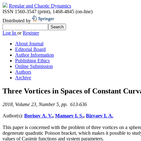
Regular and Chaotic Dynamics
ISSN 1560-3547 (print)
,
1468-4845 (on-line)
Distributed by
Log In
or
Register
About Journal
Editorial Board
Author Information
Publishing Ethics
Online Submission
Authors
Archive
Three Vortices in Spaces of Constant Curv
2018, Volume 23, Number 5, pp. 613-636
Author(s):
Borisov A. V.
,
Mamaev I. S.
,
Bizyaev I. A.
This paper is concerned with the problem of three vortices on a spher
degenerate quadratic Poisson bracket, which makes it possible to study
values of Casimir functions and system parameters.