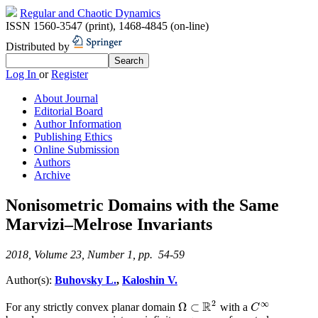
Regular and Chaotic Dynamics
ISSN 1560-3547 (print)
,
1468-4845 (on-line)
Distributed by
Log In
or
Register
About Journal
Editorial Board
Author Information
Publishing Ethics
Online Submission
Authors
Archive
Nonisometric Domains with the Same
Marvizi–Melrose Invariants
2018, Volume 23, Number 1, pp. 54-59
Author(s):
Buhovsky L.
,
Kaloshin V.
2
∞
R
Ω
⊂
For any strictly convex planar domain
with a
C
∞
Ω
⊂
R
2
C