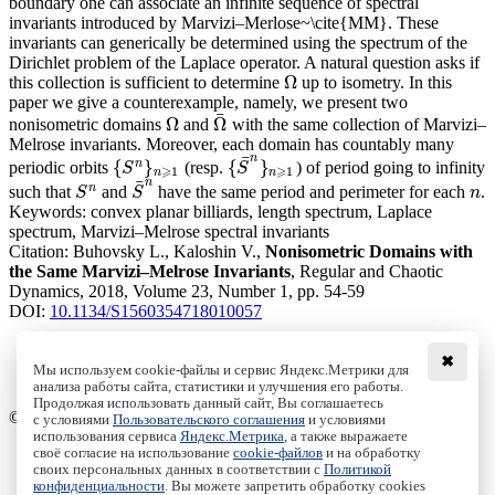
boundary one can associate an infinite sequence of spectral
invariants introduced by Marvizi–Merlose~\cite{MM}. These
invariants can generically be determined using the spectrum of the
Dirichlet problem of the Laplace operator. A natural question asks if
Ω
this collection is sufficient to determine
up to isometry. In this
Ω
paper we give a counterexample, namely, we present two
¯
Ω
Ω
nonisometric domains
and
with the same collection of Marvizi–
Ω
Ω
¯
Melrose invariants. Moreover, each domain has countably many
¯
n
n
{
}
{
}
periodic orbits
(resp.
) of period going to infinity
{
S
S
n
}
n
⩾
1
{
S
S
¯
n
}
n
⩾
1
⩾
⩾
1
1
n
n
¯
n
n
such that
and
have the same period and perimeter for each
.
S
n
S
¯
n
n
S
S
n
Keywords:
convex planar billiards, length spectrum, Laplace
spectrum, Marvizi–Melrose spectral invariants
Citation:
Buhovsky L., Kaloshin V.,
Nonisometric Domains with
the Same Marvizi–Melrose Invariants
, Regular and Chaotic
Dynamics, 2018, Volume 23, Number 1, pp. 54-59
DOI:
10.1134/S1560354718010057
✖
Мы используем cookie-файлы и сервис Яндекс.Метрики для
анализа работы сайта, статистики и улучшения его работы.
Access to the full text on the Springer website
Продолжая использовать данный сайт, Вы соглашаетесь
© Institute of Computer Science Izhevsk, 2005 - 2026
с условиями
Пользовательского соглашения
и условиями
использования сервиса
Яндекс.Метрика
, а также выражаете
своё согласие на использование
cookie-файлов
и на обработку
About Journal
своих персональных данных в соответствии с
Политикой
Editorial Board
конфиденциальности
. Вы можете запретить обработку cookies
Author Information