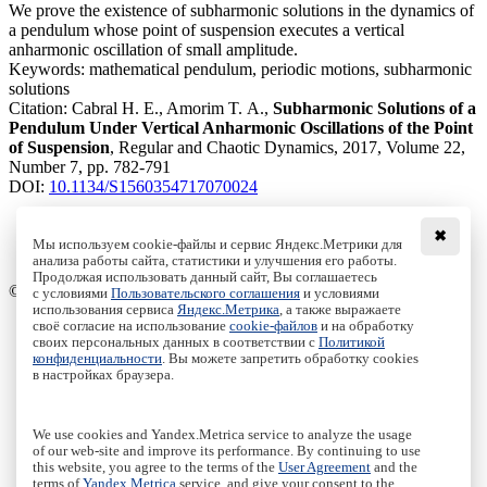
We prove the existence of subharmonic solutions in the dynamics of
a pendulum whose point of suspension executes a vertical
anharmonic oscillation of small amplitude.
Keywords:
mathematical pendulum, periodic motions, subharmonic
solutions
Citation:
Cabral H. E., Amorim T. A.,
Subharmonic Solutions of a
Pendulum Under Vertical Anharmonic Oscillations of the Point
of Suspension
, Regular and Chaotic Dynamics, 2017, Volume 22,
Number 7, pp. 782-791
DOI:
10.1134/S1560354717070024
✖
Мы используем cookie-файлы и сервис Яндекс.Метрики для
анализа работы сайта, статистики и улучшения его работы.
Access to the full text on the Springer website
Продолжая использовать данный сайт, Вы соглашаетесь
© Institute of Computer Science Izhevsk, 2005 - 2026
с условиями
Пользовательского соглашения
и условиями
использования сервиса
Яндекс.Метрика
, а также выражаете
своё согласие на использование
cookie-файлов
и на обработку
About Journal
своих персональных данных в соответствии с
Политикой
Editorial Board
конфиденциальности
. Вы можете запретить обработку cookies
Author Information
в настройках браузера.
Publishing Ethics
Online Submission
Authors
We use cookies and Yandex.Metrica service to analyze the usage
Archive
of our web-site and improve its performance. By continuing to use
this website, you agree to the terms of the
User Agreement
and the
Пользовательское соглашение
|
Terms and conditions
terms of
Yandex.Metrica
service, and give your consent to the