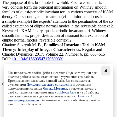
The purpose of this brief note is twofold. First, we summarize in a
very concise form the principal information on Whitney smooth
families of quasi-periodic invariant tori in various contexts of KAM
theory. Our second goal is to attract (via an informal discussion and
a simple example) the experts’ attention to the peculiarities of the so-
called excitation of elliptic normal modes in the reversible context 2.
Keywords:
KAM theory, quasi-periodic invariant tori, Whitney
smooth families, proper destruction of resonant tori, excitation of
elliptic normal modes, reversible context 2
Citation:
Sevryuk M. B.,
Families of Invariant Tori in KAM
Theory: Interplay of Integer Characteristics
, Regular and
Chaotic Dynamics, 2017, Volume 22, Number 6, pp. 603–615
DOI:
10.1134/S156035471706003X
✖
Мы используем cookie-файлы и сервис Яндекс.Метрики для
анализа работы сайта, статистики и улучшения его работы.
Access to the full text on the Springer website
Продолжая использовать данный сайт, Вы соглашаетесь
© Institute of Computer Science Izhevsk, 2005 - 2026
с условиями
Пользовательского соглашения
и условиями
использования сервиса
Яндекс.Метрика
, а также выражаете
своё согласие на использование
cookie-файлов
и на обработку
About Journal
своих персональных данных в соответствии с
Политикой
Editorial Board
конфиденциальности
. Вы можете запретить обработку cookies
Author Information
в настройках браузера.
Publishing Ethics
Online Submission
Authors