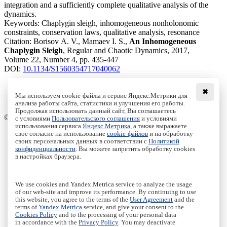
integration and a sufficiently complete qualitative analysis of the
dynamics.
Keywords:
Chaplygin sleigh, inhomogeneous nonholonomic
constraints, conservation laws, qualitative analysis, resonance
Citation:
Borisov A. V., Mamaev I. S.,
An Inhomogeneous
Chaplygin Sleigh
, Regular and Chaotic Dynamics, 2017,
Volume 22, Number 4, pp. 435-447
DOI:
10.1134/S1560354717040062
✖
Мы используем cookie-файлы и сервис Яндекс.Метрики для
анализа работы сайта, статистики и улучшения его работы.
Access to the full text on the Springer website
Продолжая использовать данный сайт, Вы соглашаетесь
© Institute of Computer Science Izhevsk, 2005 - 2026
с условиями
Пользовательского соглашения
и условиями
использования сервиса
Яндекс.Метрика
, а также выражаете
своё согласие на использование
cookie-файлов
и на обработку
About Journal
своих персональных данных в соответствии с
Политикой
Editorial Board
конфиденциальности
. Вы можете запретить обработку cookies
Author Information
в настройках браузера.
Publishing Ethics
Online Submission
Authors
We use cookies and Yandex.Metrica service to analyze the usage
Archive
of our web-site and improve its performance. By continuing to use
this website, you agree to the terms of the
User Agreement
and the
Пользовательское соглашение
|
Terms and conditions
terms of
Yandex.Metrica
service, and give your consent to the
Политика конфиденциальности
|
Privacy policy
Cookies Policy
and to the processing of your personal data
in accordance with the
Privacy Policy
. You may deactivate
Политика Cookies
|
Cookies Policy