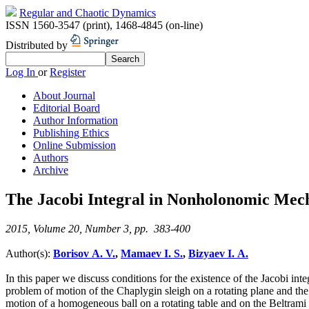
Regular and Chaotic Dynamics
ISSN 1560-3547 (print)
,
1468-4845 (on-line)
Distributed by
Log In
or
Register
About Journal
Editorial Board
Author Information
Publishing Ethics
Online Submission
Authors
Archive
The Jacobi Integral in Nonholonomic Mec
2015, Volume 20, Number 3, pp. 383-400
Author(s):
Borisov A. V.
,
Mamaev I. S.
,
Bizyaev I. A.
In this paper we discuss conditions for the existence of the Jacobi i
problem of motion of the Chaplygin sleigh on a rotating plane and the
motion of a homogeneous ball on a rotating table and on the Beltrami 