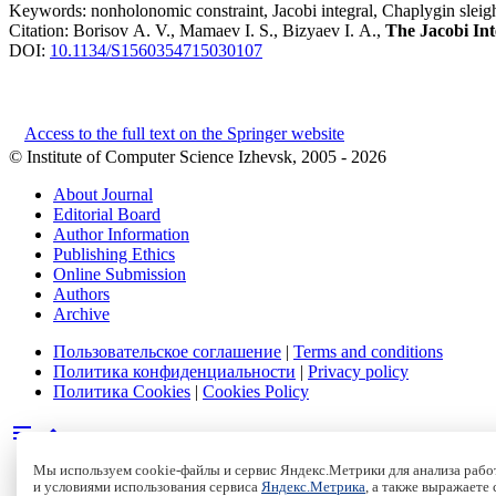
Keywords:
nonholonomic constraint, Jacobi integral, Chaplygin sleigh
Citation:
Borisov A. V., Mamaev I. S., Bizyaev I. A.,
The Jacobi In
DOI:
10.1134/S1560354715030107
Access to the full text on the Springer website
© Institute of Computer Science Izhevsk, 2005 - 2026
About Journal
Editorial Board
Author Information
Publishing Ethics
Online Submission
Authors
Archive
Пользовательское соглашение
|
Terms and conditions
Политика конфиденциальности
|
Privacy policy
Политика Cookies
|
Cookies Policy
Мы используем cookie-файлы и сервис Яндекс.Метрики для анализа работ
и условиями использования сервиса
Яндекс.Метрика
, а также выражаете