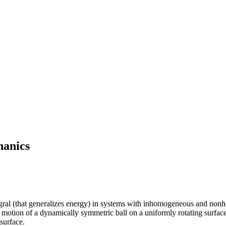
hanics
ntegral (that generalizes energy) in systems with inhomogeneous and non
 motion of a dynamically symmetric ball on a uniformly rotating surface
surface.