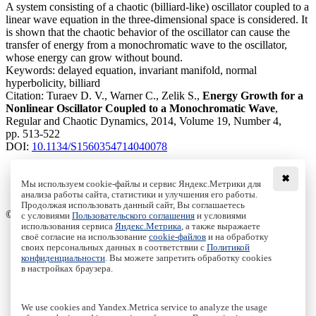
A system consisting of a chaotic (billiard-like) oscillator coupled to a
linear wave equation in the three-dimensional space is considered. It
is shown that the chaotic behavior of the oscillator can cause the
transfer of energy from a monochromatic wave to the oscillator,
whose energy can grow without bound.
Keywords:
delayed equation, invariant manifold, normal
hyperbolicity, billiard
Citation:
Turaev D. V., Warner C., Zelik S.,
Energy Growth for a
Nonlinear Oscillator Coupled to a Monochromatic Wave
,
Regular and Chaotic Dynamics, 2014, Volume 19, Number 4,
pp. 513-522
DOI:
10.1134/S1560354714040078
✖
Мы используем cookie-файлы и сервис Яндекс.Метрики для
анализа работы сайта, статистики и улучшения его работы.
Access to the full text on the Springer website
Продолжая использовать данный сайт, Вы соглашаетесь
© Institute of Computer Science Izhevsk, 2005 - 2026
с условиями
Пользовательского соглашения
и условиями
использования сервиса
Яндекс.Метрика
, а также выражаете
своё согласие на использование
cookie-файлов
и на обработку
About Journal
своих персональных данных в соответствии с
Политикой
Editorial Board
конфиденциальности
. Вы можете запретить обработку cookies
Author Information
в настройках браузера.
Publishing Ethics
Online Submission
Authors
We use cookies and Yandex.Metrica service to analyze the usage
Archive