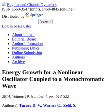
Regular and Chaotic Dynamics
ISSN 1560-3547 (print)
,
1468-4845 (on-line)
Distributed by
Log In
or
Register
About Journal
Editorial Board
Author Information
Publishing Ethics
Online Submission
Authors
Archive
Energy Growth for a Nonlinear
Oscillator Coupled to a Monochromatic
Wave
2014, Volume 19, Number 4, pp. 513-522
Author(s):
Turaev D. V.
,
Warner C.
,
Zelik S.