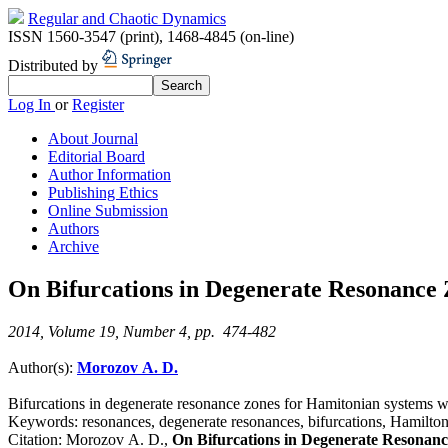
Regular and Chaotic Dynamics
ISSN 1560-3547 (print)
,
1468-4845 (on-line)
Distributed by
Log In
or
Register
About Journal
Editorial Board
Author Information
Publishing Ethics
Online Submission
Authors
Archive
On Bifurcations in Degenerate Resonance
2014, Volume 19, Number 4, pp. 474-482
Author(s):
Morozov A. D.
Bifurcations in degenerate resonance zones for Hamitonian systems wit
Keywords:
resonances, degenerate resonances, bifurcations, Hamilton
Citation:
Morozov A. D.,
On Bifurcations in Degenerate Resonan