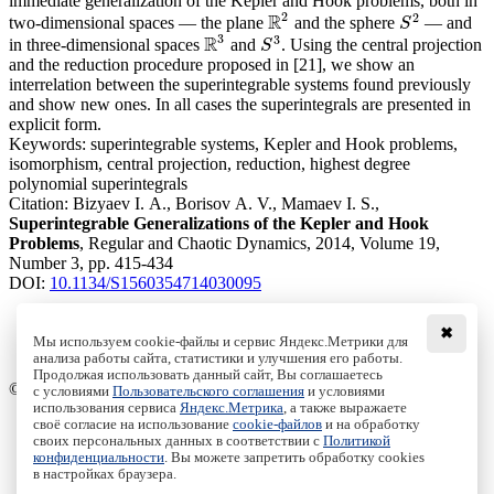
immediate generalization of the Kepler and Hook problems, both in
2
2
R
two-dimensional spaces — the plane
and the sphere
— and
R
2
S
2
S
3
3
R
in three-dimensional spaces
and
. Using the central projection
R
3
S
3
S
and the reduction procedure proposed in [21], we show an
interrelation between the superintegrable systems found previously
and show new ones. In all cases the superintegrals are presented in
explicit form.
Keywords:
superintegrable systems, Kepler and Hook problems,
isomorphism, central projection, reduction, highest degree
polynomial superintegrals
Citation:
Bizyaev I. A., Borisov A. V., Mamaev I. S.,
Superintegrable Generalizations of the Kepler and Hook
Problems
, Regular and Chaotic Dynamics, 2014, Volume 19,
Number 3, pp. 415-434
DOI:
10.1134/S1560354714030095
✖
Мы используем cookie-файлы и сервис Яндекс.Метрики для
анализа работы сайта, статистики и улучшения его работы.
Access to the full text on the Springer website
Продолжая использовать данный сайт, Вы соглашаетесь
© Institute of Computer Science Izhevsk, 2005 - 2026
с условиями
Пользовательского соглашения
и условиями
использования сервиса
Яндекс.Метрика
, а также выражаете
своё согласие на использование
cookie-файлов
и на обработку
About Journal
своих персональных данных в соответствии с
Политикой
Editorial Board
конфиденциальности
. Вы можете запретить обработку cookies
Author Information
в настройках браузера.
Publishing Ethics