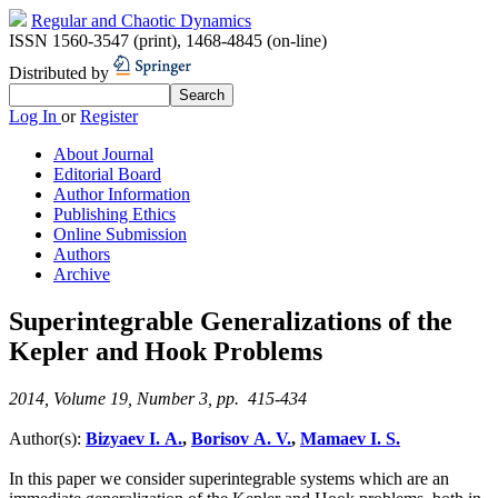
Regular and Chaotic Dynamics
ISSN 1560-3547 (print)
,
1468-4845 (on-line)
Distributed by
Log In
or
Register
About Journal
Editorial Board
Author Information
Publishing Ethics
Online Submission
Authors
Archive
Superintegrable Generalizations of the
Kepler and Hook Problems
2014, Volume 19, Number 3, pp. 415-434
Author(s):
Bizyaev I. A.
,
Borisov A. V.
,
Mamaev I. S.
In this paper we consider superintegrable systems which are an