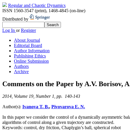
Regular and Chaotic Dynamics
ISSN 1560-3547 (print)
,
1468-4845 (on-line)
Distributed by
Log In
or
Register
About Journal
Editorial Board
Author Information
Publishing Ethics
Online Submission
Authors
Archive
Comments on the Paper by A.V. Borisov, A.
2014, Volume 19, Number 1, pp. 140-143
Author(s):
Ivanova T. B.
,
Pivovarova E. N.
In this paper we consider the control of a dynamically asymmetric bala
algorithms of control along a given trajectory are constructed.
Keywords:
control, dry friction, Chaplygin’s ball, spherical robot