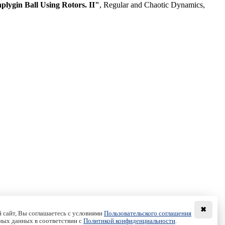
lygin Ball Using Rotors. II"
, Regular and Chaotic Dynamics,
✖
 сайт, Вы соглашаетесь с условиями
Пользовательского соглашения
ных данных в соответствии с
Политикой конфиденциальности
.