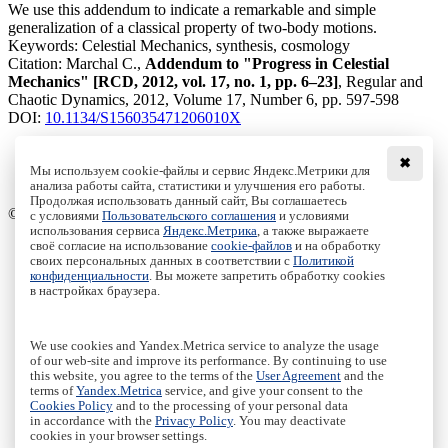
We use this addendum to indicate a remarkable and simple
generalization of a classical property of two-body motions.
Keywords:
Celestial Mechanics, synthesis, cosmology
Citation:
Marchal C.,
Addendum to "Progress in Celestial
Mechanics" [RCD, 2012, vol. 17, no. 1, pp. 6–23]
, Regular and
Chaotic Dynamics, 2012, Volume 17, Number 6, pp. 597-598
DOI:
10.1134/S156035471206010X
✖
Мы используем cookie-файлы и сервис Яндекс.Метрики для
анализа работы сайта, статистики и улучшения его работы.
Access to the full text on the Springer website
Продолжая использовать данный сайт, Вы соглашаетесь
© Institute of Computer Science Izhevsk, 2005 - 2026
с условиями
Пользовательского соглашения
и условиями
использования сервиса
Яндекс.Метрика
, а также выражаете
своё согласие на использование
cookie-файлов
и на обработку
About Journal
своих персональных данных в соответствии с
Политикой
Editorial Board
конфиденциальности
. Вы можете запретить обработку cookies
Author Information
в настройках браузера.
Publishing Ethics
Online Submission
Authors
We use cookies and Yandex.Metrica service to analyze the usage
Archive
of our web-site and improve its performance. By continuing to use
this website, you agree to the terms of the
User Agreement
and the
Пользовательское соглашение
|
Terms and conditions
terms of
Yandex.Metrica
service, and give your consent to the
Политика конфиденциальности
|
Privacy policy
Cookies Policy
and to the processing of your personal data
in accordance with the
Privacy Policy
. You may deactivate
Политика Cookies
|
Cookies Policy
cookies in your browser settings.