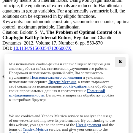
plane by means of 3 internal rotors. Using Pontryagin maximum
principle, the equations of extremals are reduced to Hamiltonian
equations in group variables. For a spherically symmetric ball, the
solutions can be expressed in by elliptic functions.
Keywords:
nonholonomic constraint, vaconomic mechanics, optimal
control, maximum principle, Hamiltonian
Citation:
Bolotin S. V.,
The Problem of Optimal Control of a
Chaplygin Ball by Internal Rotors
, Regular and Chaotic
Dynamics, 2012, Volume 17, Number 6, pp. 559-570
DOI:
10.1134/S156035471206007X
✖
Мы используем cookie-файлы и сервис Яндекс.Метрики для
анализа работы сайта, статистики и улучшения его работы.
Access to the full text on the Springer website
Продолжая использовать данный сайт, Вы соглашаетесь
© Institute of Computer Science Izhevsk, 2005 - 2026
с условиями
Пользовательского соглашения
и условиями
использования сервиса
Яндекс.Метрика
, а также выражаете
своё согласие на использование
cookie-файлов
и на обработку
About Journal
своих персональных данных в соответствии с
Политикой
Editorial Board
конфиденциальности
. Вы можете запретить обработку cookies
Author Information
в настройках браузера.
Publishing Ethics
Online Submission
Authors
We use cookies and Yandex.Metrica service to analyze the usage
Archive
of our web-site and improve its performance. By continuing to use
this website, you agree to the terms of the
User Agreement
and the
Пользовательское соглашение
|
Terms and conditions
terms of
Yandex.Metrica
service, and give your consent to the