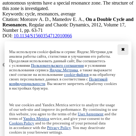
autonomous systems have a special resonance zone. The structure of
this zone is investigated.
Keywords:
cycle, resonances, average
Citation:
Morozov A. D., Mamedov E. A.,
On a Double Cycle and
Resonances
, Regular and Chaotic Dynamics, 2012, Volume 17,
Number 1, pp. 63-71
DOI:
10.1134/S1560354712010066
✖
Мы используем cookie-файлы и сервис Яндекс.Метрики для
анализа работы сайта, статистики и улучшения его работы.
Access to the full text on the Springer website
Продолжая использовать данный сайт, Вы соглашаетесь
© Institute of Computer Science Izhevsk, 2005 - 2026
с условиями
Пользовательского соглашения
и условиями
использования сервиса
Яндекс.Метрика
, а также выражаете
своё согласие на использование
cookie-файлов
и на обработку
About Journal
своих персональных данных в соответствии с
Политикой
Editorial Board
конфиденциальности
. Вы можете запретить обработку cookies
Author Information
в настройках браузера.
Publishing Ethics
Online Submission
Authors
We use cookies and Yandex.Metrica service to analyze the usage
Archive
of our web-site and improve its performance. By continuing to use
this website, you agree to the terms of the
User Agreement
and the
Пользовательское соглашение
|
Terms and conditions
terms of
Yandex.Metrica
service, and give your consent to the
Политика конфиденциальности
|
Privacy policy
Cookies Policy
and to the processing of your personal data
in accordance with the
Privacy Policy
. You may deactivate
Политика Cookies
|
Cookies Policy
cookies in your browser settings.