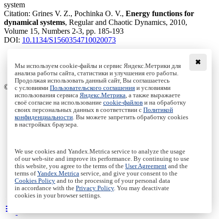
system
Citation:
Grines V. Z., Pochinka O. V.,
Energy functions for
dynamical systems
, Regular and Chaotic Dynamics, 2010,
Volume 15, Numbers 2-3, pp. 185-193
DOI:
10.1134/S1560354710020073
✖
Мы используем cookie-файлы и сервис Яндекс.Метрики для
анализа работы сайта, статистики и улучшения его работы.
Access to the full text on the Springer website
Продолжая использовать данный сайт, Вы соглашаетесь
© Institute of Computer Science Izhevsk, 2005 - 2026
с условиями
Пользовательского соглашения
и условиями
использования сервиса
Яндекс.Метрика
, а также выражаете
своё согласие на использование
cookie-файлов
и на обработку
About Journal
своих персональных данных в соответствии с
Политикой
Editorial Board
конфиденциальности
. Вы можете запретить обработку cookies
Author Information
в настройках браузера.
Publishing Ethics
Online Submission
Authors
We use cookies and Yandex.Metrica service to analyze the usage
Archive
of our web-site and improve its performance. By continuing to use
this website, you agree to the terms of the
User Agreement
and the
Пользовательское соглашение
|
Terms and conditions
terms of
Yandex.Metrica
service, and give your consent to the
Политика конфиденциальности
|
Privacy policy
Cookies Policy
and to the processing of your personal data
in accordance with the
Privacy Policy
. You may deactivate
Политика Cookies
|
Cookies Policy
cookies in your browser settings.