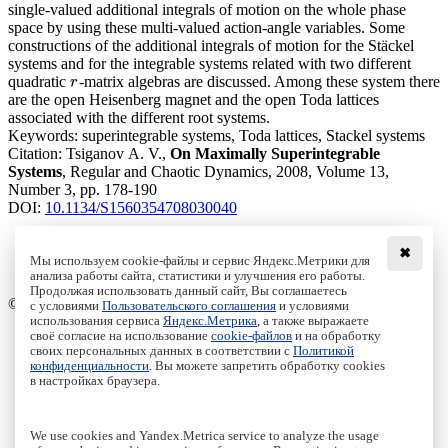
single-valued additional integrals of motion on the whole phase
space by using these multi-valued action-angle variables. Some
constructions of the additional integrals of motion for the Stäckel
systems and for the integrable systems related with two different
quadratic
-matrix algebras are discussed. Among these system there
r
r
are the open Heisenberg magnet and the open Toda lattices
associated with the different root systems.
Keywords:
superintegrable systems, Toda lattices, Stackel systems
Citation:
Tsiganov A. V.,
On Maximally Superintegrable
Systems
, Regular and Chaotic Dynamics, 2008, Volume 13,
Number 3, pp. 178-190
DOI:
10.1134/S1560354708030040
✖
Мы используем cookie-файлы и сервис Яндекс.Метрики для
анализа работы сайта, статистики и улучшения его работы.
Access to the full text on the Springer website
Продолжая использовать данный сайт, Вы соглашаетесь
© Institute of Computer Science Izhevsk, 2005 - 2026
с условиями
Пользовательского соглашения
и условиями
использования сервиса
Яндекс.Метрика
, а также выражаете
своё согласие на использование
cookie-файлов
и на обработку
About Journal
своих персональных данных в соответствии с
Политикой
Editorial Board
конфиденциальности
. Вы можете запретить обработку cookies
Author Information
в настройках браузера.
Publishing Ethics
Online Submission
Authors
We use cookies and Yandex.Metrica service to analyze the usage
Archive