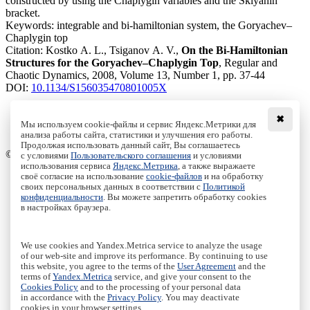
constructed by using the Chaplygin variables and the Sklyanin
bracket.
Keywords:
integrable and bi-hamiltonian system, the Goryachev–
Chaplygin top
Citation:
Kostko A. L., Tsiganov A. V.,
On the Bi-Hamiltonian
Structures for the Goryachev–Chaplygin Top
, Regular and
Chaotic Dynamics, 2008, Volume 13, Number 1, pp. 37-44
DOI:
10.1134/S156035470801005X
✖
Мы используем cookie-файлы и сервис Яндекс.Метрики для
анализа работы сайта, статистики и улучшения его работы.
Access to the full text on the Springer website
Продолжая использовать данный сайт, Вы соглашаетесь
© Institute of Computer Science Izhevsk, 2005 - 2026
с условиями
Пользовательского соглашения
и условиями
использования сервиса
Яндекс.Метрика
, а также выражаете
своё согласие на использование
cookie-файлов
и на обработку
About Journal
своих персональных данных в соответствии с
Политикой
Editorial Board
конфиденциальности
. Вы можете запретить обработку cookies
Author Information
в настройках браузера.
Publishing Ethics
Online Submission
Authors
We use cookies and Yandex.Metrica service to analyze the usage
Archive
of our web-site and improve its performance. By continuing to use
this website, you agree to the terms of the
User Agreement
and the
Пользовательское соглашение
|
Terms and conditions
terms of
Yandex.Metrica
service, and give your consent to the
Политика конфиденциальности
|
Privacy policy
Cookies Policy
and to the processing of your personal data
in accordance with the
Privacy Policy
. You may deactivate
Политика Cookies
|
Cookies Policy
cookies in your browser settings.