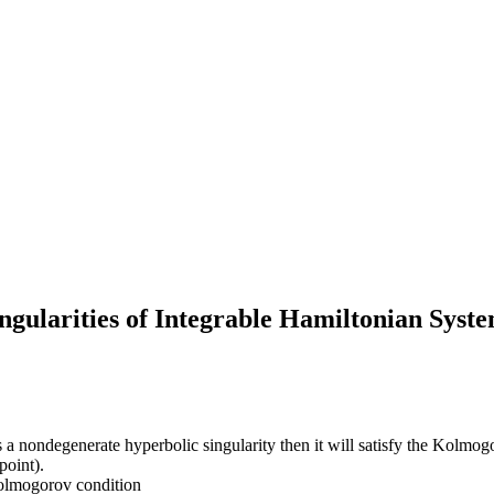
gularities of Integrable Hamiltonian Syst
s a nondegenerate hyperbolic singularity then it will satisfy the Kolmog
point).
Kolmogorov condition