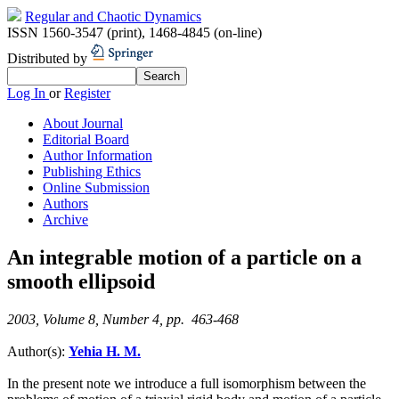
Regular and Chaotic Dynamics
ISSN 1560-3547 (print)
,
1468-4845 (on-line)
Distributed by
Log In
or
Register
About Journal
Editorial Board
Author Information
Publishing Ethics
Online Submission
Authors
Archive
An integrable motion of a particle on a
smooth ellipsoid
2003, Volume 8, Number 4, pp. 463-468
Author(s):
Yehia H. M.
In the present note we introduce a full isomorphism between the