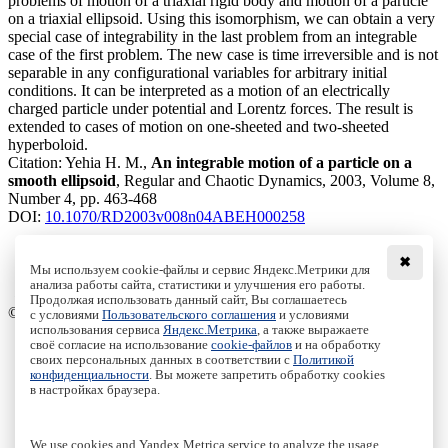
problems of motion of a triaxial rigid body and motion of a particle
on a triaxial ellipsoid. Using this isomorphism, we can obtain a very
special case of integrability in the last problem from an integrable
case of the first problem. The new case is time irreversible and is not
separable in any configurational variables for arbitrary initial
conditions. It can be interpreted as a motion of an electrically
charged particle under potential and Lorentz forces. The result is
extended to cases of motion on one-sheeted and two-sheeted
hyperboloid.
Citation:
Yehia H. M.,
An integrable motion of a particle on a
smooth ellipsoid
, Regular and Chaotic Dynamics, 2003, Volume 8,
Number 4, pp. 463-468
DOI:
10.1070/RD2003v008n04ABEH000258
✖
Мы используем cookie-файлы и сервис Яндекс.Метрики для
Download File
анализа работы сайта, статистики и улучшения его работы.
PDF, 184.78 Kb
Продолжая использовать данный сайт, Вы соглашаетесь
© Institute of Computer Science Izhevsk, 2005 - 2026
с условиями
Пользовательского соглашения
и условиями
использования сервиса
Яндекс.Метрика
, а также выражаете
своё согласие на использование
cookie-файлов
и на обработку
About Journal
своих персональных данных в соответствии с
Политикой
Editorial Board
конфиденциальности
. Вы можете запретить обработку cookies
Author Information
в настройках браузера.
Publishing Ethics
Online Submission
Authors
We use cookies and Yandex.Metrica service to analyze the usage