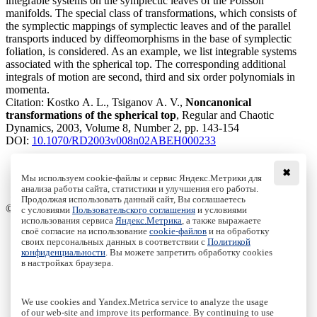
integrable systems on the symplectic leaves of the Poisson
manifolds. The special class of transformations, which consists of
the symplectic mappings of symplectic leaves and of the parallel
transports induced by diffeomorphisms in the base of symplectic
foliation, is considered. As an example, we list integrable systems
associated with the spherical top. The corresponding additional
integrals of motion are second, third and six order polynomials in
momenta.
Citation:
Kostko A. L., Tsiganov A. V.,
Noncanonical
transformations of the spherical top
, Regular and Chaotic
Dynamics, 2003, Volume 8, Number 2, pp. 143-154
DOI:
10.1070/RD2003v008n02ABEH000233
✖
Мы используем cookie-файлы и сервис Яндекс.Метрики для
Download File
анализа работы сайта, статистики и улучшения его работы.
PDF, 335.91 Kb
Продолжая использовать данный сайт, Вы соглашаетесь
© Institute of Computer Science Izhevsk, 2005 - 2026
с условиями
Пользовательского соглашения
и условиями
использования сервиса
Яндекс.Метрика
, а также выражаете
своё согласие на использование
cookie-файлов
и на обработку
About Journal
своих персональных данных в соответствии с
Политикой
Editorial Board
конфиденциальности
. Вы можете запретить обработку cookies
Author Information
в настройках браузера.
Publishing Ethics
Online Submission
Authors
We use cookies and Yandex.Metrica service to analyze the usage
Archive
of our web-site and improve its performance. By continuing to use