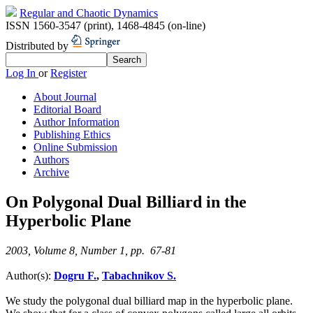
Regular and Chaotic Dynamics
ISSN 1560-3547 (print)
,
1468-4845 (on-line)
Distributed by
Log In
or
Register
About Journal
Editorial Board
Author Information
Publishing Ethics
Online Submission
Authors
Archive
On Polygonal Dual Billiard in the
Hyperbolic Plane
2003, Volume 8, Number 1, pp. 67-81
Author(s):
Dogru F.
,
Tabachnikov S.
We study the polygonal dual billiard map in the hyperbolic plane.