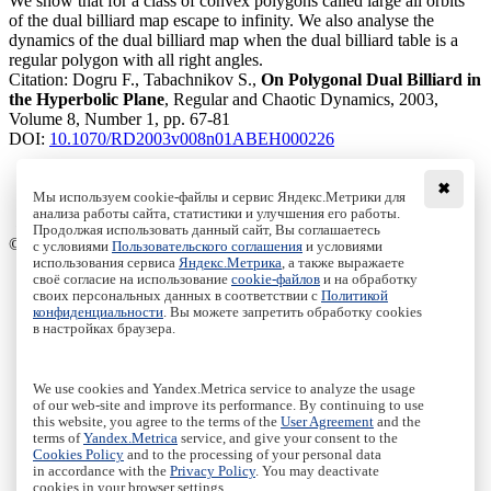
We show that for a class of convex polygons called large all orbits
of the dual billiard map escape to infinity. We also analyse the
dynamics of the dual billiard map when the dual billiard table is a
regular polygon with all right angles.
Citation:
Dogru F., Tabachnikov S.,
On Polygonal Dual Billiard in
the Hyperbolic Plane
, Regular and Chaotic Dynamics, 2003,
Volume 8, Number 1, pp. 67-81
DOI:
10.1070/RD2003v008n01ABEH000226
✖
Мы используем cookie-файлы и сервис Яндекс.Метрики для
Download File
анализа работы сайта, статистики и улучшения его работы.
PDF, 533.35 Kb
Продолжая использовать данный сайт, Вы соглашаетесь
© Institute of Computer Science Izhevsk, 2005 - 2026
с условиями
Пользовательского соглашения
и условиями
использования сервиса
Яндекс.Метрика
, а также выражаете
своё согласие на использование
cookie-файлов
и на обработку
About Journal
своих персональных данных в соответствии с
Политикой
Editorial Board
конфиденциальности
. Вы можете запретить обработку cookies
Author Information
в настройках браузера.
Publishing Ethics
Online Submission
Authors
We use cookies and Yandex.Metrica service to analyze the usage
Archive
of our web-site and improve its performance. By continuing to use
this website, you agree to the terms of the
User Agreement
and the
Пользовательское соглашение
|
Terms and conditions
terms of
Yandex.Metrica
service, and give your consent to the
Политика конфиденциальности
|
Privacy policy
Cookies Policy
and to the processing of your personal data
in accordance with the
Privacy Policy
. You may deactivate
Политика Cookies
|
Cookies Policy
cookies in your browser settings.