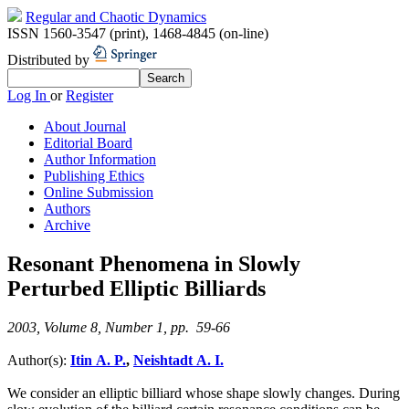
Regular and Chaotic Dynamics
ISSN 1560-3547 (print)
,
1468-4845 (on-line)
Distributed by
Log In
or
Register
About Journal
Editorial Board
Author Information
Publishing Ethics
Online Submission
Authors
Archive
Resonant Phenomena in Slowly
Perturbed Elliptic Billiards
2003, Volume 8, Number 1, pp. 59-66
Author(s):
Itin A. P.
,
Neishtadt A. I.
We consider an elliptic billiard whose shape slowly changes. During