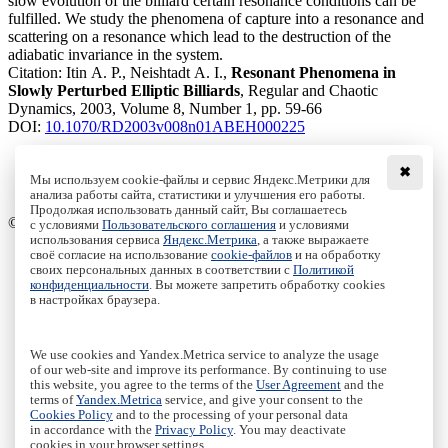
slow evolution of the billiard certain resonance conditions can be
fulfilled. We study the phenomena of capture into a resonance and
scattering on a resonance which lead to the destruction of the
adiabatic invariance in the system.
Citation:
Itin A. P., Neishtadt A. I.,
Resonant Phenomena in
Slowly Perturbed Elliptic Billiards
, Regular and Chaotic
Dynamics, 2003, Volume 8, Number 1, pp. 59-66
DOI:
10.1070/RD2003v008n01ABEH000225
✖
Мы используем cookie-файлы и сервис Яндекс.Метрики для
Download File
анализа работы сайта, статистики и улучшения его работы.
PDF, 859.9 Kb
Продолжая использовать данный сайт, Вы соглашаетесь
© Institute of Computer Science Izhevsk, 2005 - 2026
с условиями
Пользовательского соглашения
и условиями
использования сервиса
Яндекс.Метрика
, а также выражаете
своё согласие на использование
cookie-файлов
и на обработку
About Journal
своих персональных данных в соответствии с
Политикой
Editorial Board
конфиденциальности
. Вы можете запретить обработку cookies
Author Information
в настройках браузера.
Publishing Ethics
Online Submission
Authors
We use cookies and Yandex.Metrica service to analyze the usage
Archive
of our web-site and improve its performance. By continuing to use
this website, you agree to the terms of the
User Agreement
and the
Пользовательское соглашение
|
Terms and conditions
terms of
Yandex.Metrica
service, and give your consent to the
Политика конфиденциальности
|
Privacy policy
Cookies Policy
and to the processing of your personal data
in accordance with the
Privacy Policy
. You may deactivate
Политика Cookies
|
Cookies Policy
cookies in your browser settings.