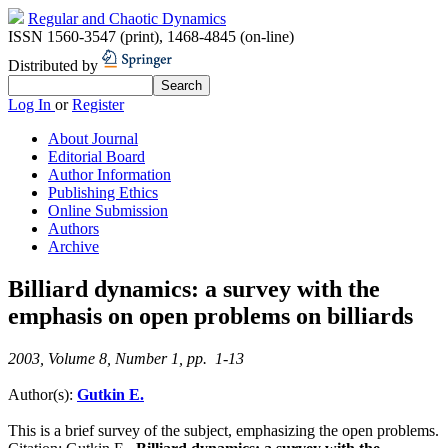
Regular and Chaotic Dynamics
ISSN 1560-3547 (print)
,
1468-4845 (on-line)
Distributed by
Log In
or
Register
About Journal
Editorial Board
Author Information
Publishing Ethics
Online Submission
Authors
Archive
Billiard dynamics: a survey with the
emphasis on open problems on billiards
2003, Volume 8, Number 1, pp. 1-13
Author(s):
Gutkin E.
This is a brief survey of the subject, emphasizing the open problems.