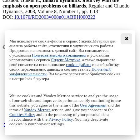
Citation:
Gutkin E.,
Billiard dynamics: a survey with the
emphasis on open problems on billiards
, Regular and Chaotic
Dynamics, 2003, Volume 8, Number 1, pp. 1-13
DOI:
10.1070/RD2003v008n01ABEH000222
Download File
✖
PDF, 379.91 Kb
Мы используем cookie-файлы и сервис Яндекс.Метрики для
анализа работы сайта, статистики и улучшения его работы.
© Institute of Computer Science Izhevsk, 2005 - 2026
Продолжая использовать данный сайт, Вы соглашаетесь
с условиями
Пользовательского соглашения
и условиями
About Journal
использования сервиса
Яндекс.Метрика
, а также выражаете
Editorial Board
своё согласие на использование
cookie-файлов
и на обработку
Author Information
своих персональных данных в соответствии с
Политикой
конфиденциальности
. Вы можете запретить обработку cookies
Publishing Ethics
в настройках браузера.
Online Submission
Authors
Archive
We use cookies and Yandex.Metrica service to analyze the usage
of our web-site and improve its performance. By continuing to use
Пользовательское соглашение
|
Terms and conditions
this website, you agree to the terms of the
User Agreement
and the
Политика конфиденциальности
|
Privacy policy
terms of
Yandex.Metrica
service, and give your consent to the
Политика Cookies
|
Cookies Policy
Cookies Policy
and to the processing of your personal data
in accordance with the
Privacy Policy
. You may deactivate
cookies in your browser settings.