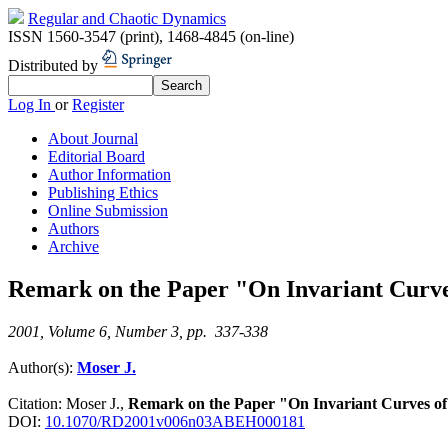
Regular and Chaotic Dynamics
ISSN 1560-3547 (print)
,
1468-4845 (on-line)
Distributed by
Log In
or
Register
About Journal
Editorial Board
Author Information
Publishing Ethics
Online Submission
Authors
Archive
Remark on the Paper "On Invariant Curve
2001, Volume 6, Number 3, pp. 337-338
Author(s):
Moser J.
Citation:
Moser J.,
Remark on the Paper "On Invariant Curves of
DOI:
10.1070/RD2001v006n03ABEH000181