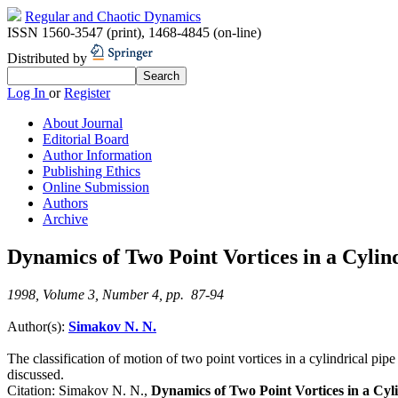
Regular and Chaotic Dynamics
ISSN 1560-3547 (print)
,
1468-4845 (on-line)
Distributed by
Log In
or
Register
About Journal
Editorial Board
Author Information
Publishing Ethics
Online Submission
Authors
Archive
Dynamics of Two Point Vortices in a Cyli
1998, Volume 3, Number 4, pp. 87-94
Author(s):
Simakov N. N.
The classification of motion of two point vortices in a cylindrical pipe
discussed.
Citation:
Simakov N. N.,
Dynamics of Two Point Vortices in a Cyl