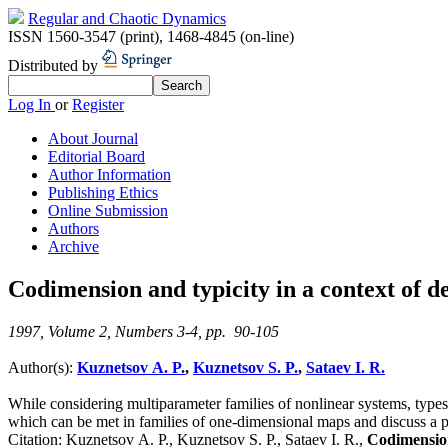
Regular and Chaotic Dynamics
ISSN 1560-3547 (print)
,
1468-4845 (on-line)
Distributed by
Log In
or
Register
About Journal
Editorial Board
Author Information
Publishing Ethics
Online Submission
Authors
Archive
Codimension and typicity in a context of de
1997, Volume 2, Numbers 3-4, pp. 90-105
Author(s):
Kuznetsov A. P.
,
Kuznetsov S. P.
,
Sataev I. R.
While considering multiparameter families of nonlinear systems, types
which can be met in families of one-dimensional maps and discuss a pos
Citation:
Kuznetsov A. P., Kuznetsov S. P., Sataev I. R.,
Codimension 